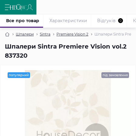
Все про товар
Характеристики
Відгуків
К
0
Шпалери
Sintra
Premiere Vision 2
Шпалери Sintra Premie
Шпалери Sintra Premiere Vision vol.2
837320
популярний
під замовлення