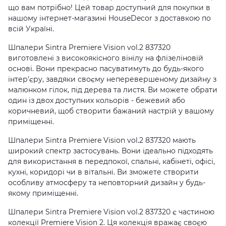
що вам потрібно! Цей товар доступний для покупки в
нашому інтернет-магазині HouseDecor з доставкою по
всій Україні.
Шпалери Sintra Premiere Vision vol.2 837320
виготовлені з високоякісного вінілу на флізеліновій
основі. Вони прекрасно пасуватимуть до будь-якого
інтер'єру, завдяки своєму неперевершеному дизайну з
малюнком гілок, під дерева та листя. Ви можете обрати
один із двох доступних кольорів - бежевий або
коричневий, щоб створити бажаний настрій у вашому
приміщенні.
Шпалери Sintra Premiere Vision vol.2 837320 мають
широкий спектр застосувань. Вони ідеально підходять
для використання в передпокої, спальні, кабінеті, офісі,
кухні, коридорі чи в вітальні. Ви зможете створити
особливу атмосферу та неповторний дизайн у будь-
якому приміщенні.
Шпалери Sintra Premiere Vision vol.2 837320 є частиною
колекції Premiere Vision 2. Ця колекція вражає своєю