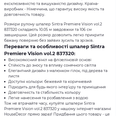
ексклюзивністю та вишуканістю дизайну. Країна-
виробник - Німеччина, що гарантує високу якість та
довговічність товару.
Розміри рулону шпалер Sintra Premiere Vision vol.2
837320 складають 10.05 м завдовжки та 106 см
завширшки. Цей розмір дозволить легко прикрити
бажану поверхню без зайвих зусиль та зрізків.
Переваги та особливості шпалер Sintra
Premiere Vision vol.2 837320:
Високоякісний вініл на флізеліновій основі
Стійкість до зносу та впливу сонячного світла
Елегантний дизайн з малюнком гілок, під дерева та
листя
Доступні кольори: бежевий та коричневий
Підходить для будь-якого інтер'єру та приміщення
Довговічність та стабільність кольору
Легке нанесення та розбавлення з водою
Тож не втрачайте часу, купуйте шпалери Sintra
Premiere Vision vol.2 837320 у нашому інтернет-магазині
HouseDecor прямо зараз! Придбання цього товару - це