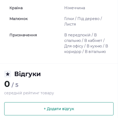
Країна
Німеччина
Малюнок
Гілки / Під дерево /
Листя
Призначення
В передпокій / В
спальню / В кабінет /
Для офісу / В кухню / В
коридор / В вітальню
Відгуки
0
/ 5
середній рейтинг товару
+ Додати відгук