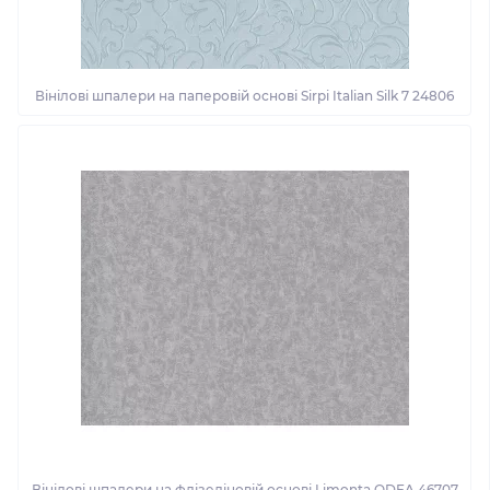
Вінілові шпалери на паперовій основі Sirpi Italian Silk 7 24806
Вінілові шпалери на флізеліновій основі Limonta ODEA 46707