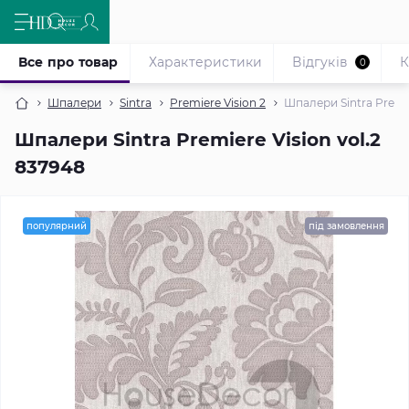
Все про товар
Характеристики
Відгуків
К
0
Шпалери
Sintra
Premiere Vision 2
Шпалери Sintra Premie
Шпалери Sintra Premiere Vision vol.2
837948
популярний
під замовлення