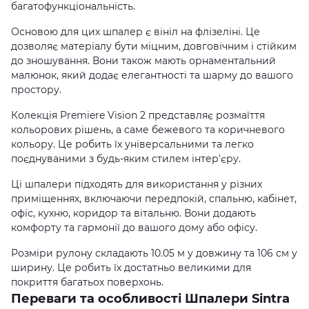
багатофункціональність.
Основою для цих шпалер є вініл на флізеліні. Це
дозволяє матеріалу бути міцним, довговічним і стійким
до зношування. Вони також мають орнаментальний
малюнок, який додає елегантності та шарму до вашого
простору.
Колекція Premiere Vision 2 представляє розмаїття
кольорових рішень, а саме бежевого та коричневого
кольору. Це робить їх універсальними та легко
поєднуваними з будь-яким стилем інтер'єру.
Ці шпалери підходять для використання у різних
приміщеннях, включаючи передпокій, спальню, кабінет,
офіс, кухню, коридор та вітальню. Вони додають
комфорту та гармонії до вашого дому або офісу.
Розміри рулону складають 10.05 м у довжину та 106 см у
ширину. Це робить їх достатньо великими для
покриття багатьох поверхонь.
Переваги та особливості Шпалери Sintra