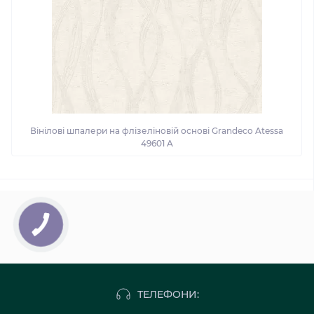
Вінілові шпалери на флізеліновій основі Grandeco Atessa
49601 A
ТЕЛЕФОНИ: