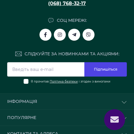
(068) 768-32-17
СОЦ МЕРЕЖІ:
СЛІДКУЙТЕ ЗА НОВИНКАМИ ТА АКЦІЯМИ:
Підпишіться
Я прочитав
Політика безпеки
і згоден з вимогами
ІНФОРМАЦІЯ
Про нас
ПОПУЛЯРНЕ
Доставка та оплата
Політика безпеки
Шпалери
КОНТАКТИ ТА АДРЕСА