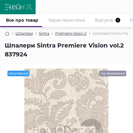
Все про товар
Характеристики
Відгуків
К
0
Шпалери
Sintra
Premiere Vision 2
Шпалери Sintra Premie
Шпалери Sintra Premiere Vision vol.2
837924
популярний
під замовлення