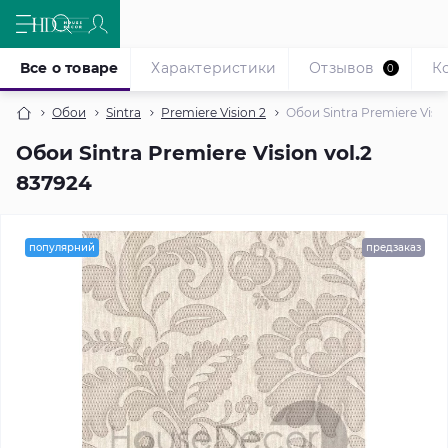
Все о товаре
Характеристики
Отзывов
К
0
Обои
Sintra
Premiere Vision 2
Обои Sintra Premiere Visio
Обои Sintra Premiere Vision vol.2
837924
популярний
предзаказ