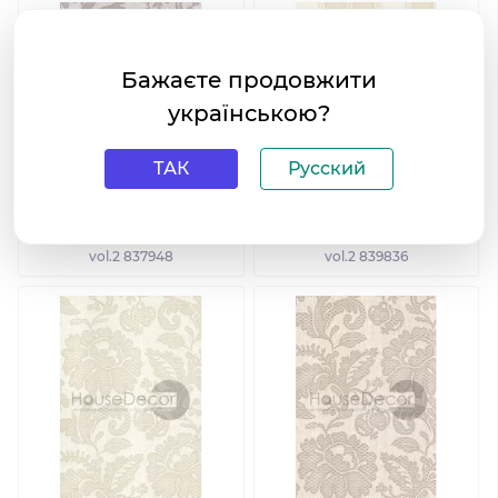
Бажаєте продовжити
українською?
ТАК
Русский
Обои Sintra Premiere Vision
Обои Sintra Premiere Vision
vol.2 837948
vol.2 839836