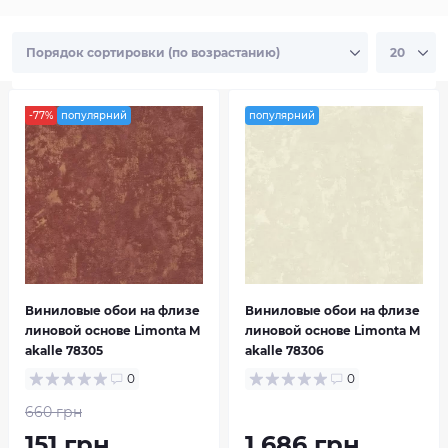
превосходным качеством материалов,
долговечностью и стойкостью к внешним
воздействиям.
В интернет-магазине HouseDecor.com.ua вы
можете найти обои Makalle разных текстур,
-77%
популярний
популярний
цветовых решений и фактур. У нас есть обои
под любой стиль интерьера - от
классического до современного. Вы сможете
подобрать идеальный вариант для вашей
гостиной, спальни или кухни.
Обои Makalle не только эстетично выглядят,
но и легко монтируются. Благодаря особому
составу клея, обои легко крепятся на стену и
Виниловые обои на флизе
Виниловые обои на флизе
не сдвигаются со временем.
линовой основе Limonta M
линовой основе Limonta M
akalle 78305
akalle 78306
Приобрести обои Makalle в интернет-
магазине HouseDecor.com.ua очень просто.
0
0
Для этого вам нужно всего лишь выбрать
660 грн
понравившийся вариант, добавить его в
151 грн
1 686 грн