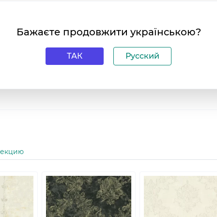
ментов;
 виниловые обои на флизелиновой основе Limonta Makalle
ouseDecor.com.ua с доставкой по всей Украине.
Бажаєте продовжити українською?
 интерьеру новую жизнь с помощью виниловых обоев на
14. Они создадут уютную атмосферу и привнесут изысканнос
ТАК
Русский
я и наслаждайтесь прекрасным результатом уже завтра!
оздания стильного интерьера!
лекцию