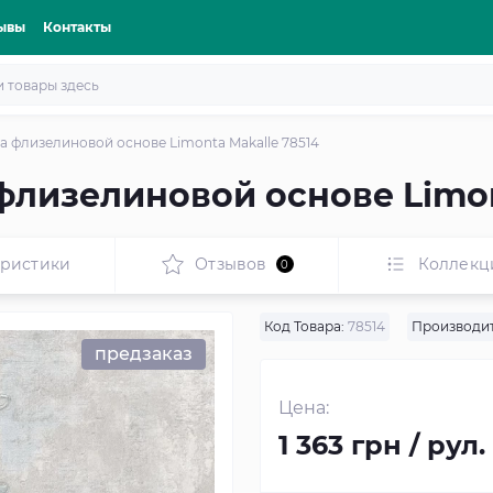
ывы
Контакты
 флизелиновой основе Limonta Makalle 78514
флизелиновой основе Limon
еристики
Отзывов
Коллекц
0
Код Товара:
78514
Производит
предзаказ
Цена:
1 363 грн / рул.