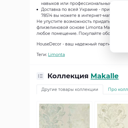
навыков или профессиональных инстру
Доставка по всей Украине - приобрести
78514 вы можете в интернет-магазине H
Не упустите возможность придать своему
флизелиновой основе Limonta Makalle 785
любое помещение. Покупайте обои сегодн
HouseDecor - ваш надежный партнер для с
Теги:
Limonta
Коллекция
Makalle
Другие товары коллекции
Про кол