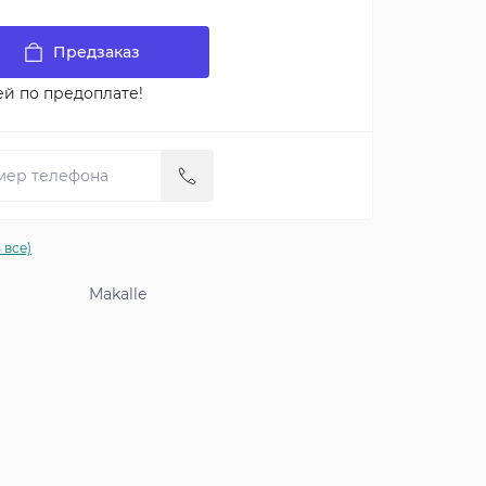
Предзаказ
ей по предоплате!
 все)
Makalle