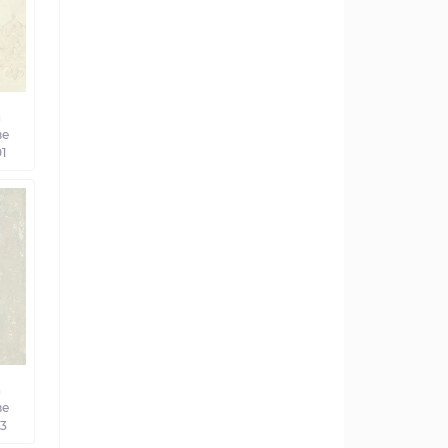
а
ве
1
а
ве
03