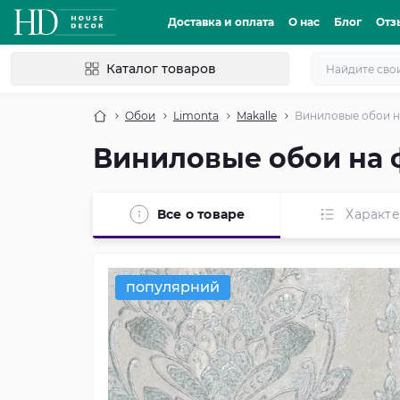
Доставка и оплата
О нас
Блог
Отз
Каталог товаров
Обои
Limonta
Makalle
Виниловые обои на
Виниловые обои на 
Все о товаре
Характ
популярний