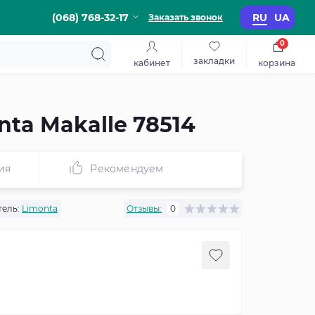
(068) 768-32-17
RU
UA
Заказать звонок
0
закладки
кабинет
корзина
ta Makalle 78514
ия
Рекомендуем
ель:
Limonta
Отзывы:
0