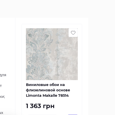
для
Виниловые обои на
т
флизелиновой основе
Limonta Makalle 78514
ки;
1 363 грн
ых