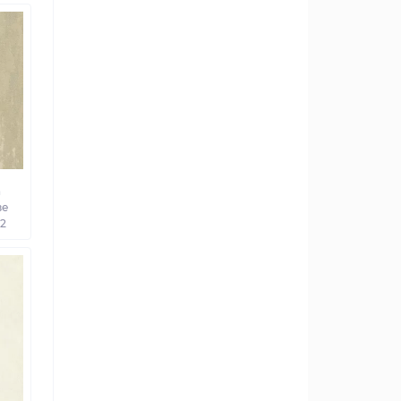
а
ве
02