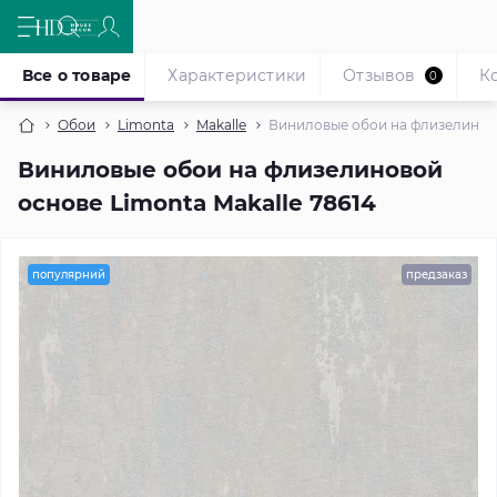
Все о товаре
Характеристики
Отзывов
К
0
Обои
Limonta
Makalle
Виниловые обои на флизелиново
Виниловые обои на флизелиновой
основе Limonta Makalle 78614
популярний
предзаказ