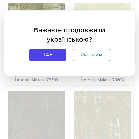
Бажаєте продовжити
українською?
ТАК
Русский
Виниловые обои на
Виниловые обои на
флизелиновой основе
флизелиновой основе
Limonta Makalle 78509
Limonta Makalle 78606