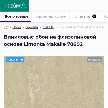
Все о товаре
Характеристики
Отзывов
К
0
Обои
Limonta
Makalle
Виниловые обои на флизелиново
Виниловые обои на флизелиновой
основе Limonta Makalle 78602
популярний
предзаказ