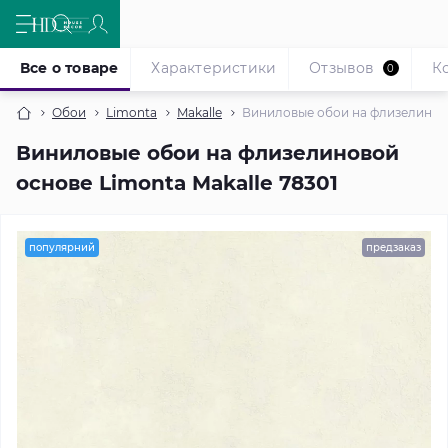
Все о товаре
Характеристики
Отзывов
К
0
Обои
Limonta
Makalle
Виниловые обои на флизелиново
Виниловые обои на флизелиновой
основе Limonta Makalle 78301
популярний
предзаказ