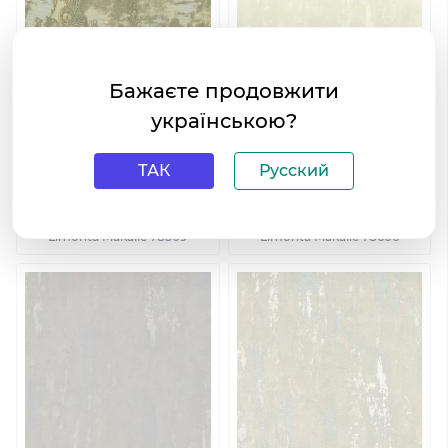
Бажаєте продовжити
українською?
ТАК
Русский
Виниловые обои на
Виниловые обои на
флизелиновой основе
флизелиновой основе
Limonta Makalle 78509
Limonta Makalle 78606