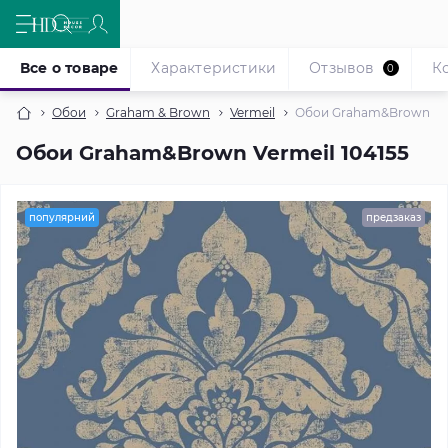
Все о товаре
Характеристики
Отзывов
К
0
Обои
Graham & Brown
Vermeil
Обои Graham&Brown Ver
Обои Graham&Brown Vermeil 104155
популярний
предзаказ