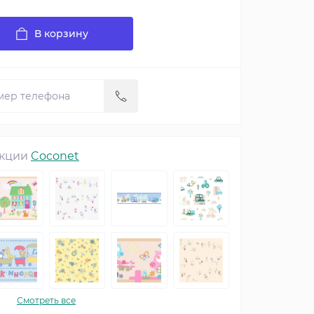
В корзину
екции
Coconet
Смотреть все