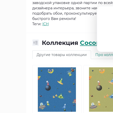
заводской упаковке одной партии по все
дизайнера интерьера, звоните нам по но
подобрать обои, проконсультируем, просч
быстрого Вам ремонта!
Теги:
ICH
Коллекция
Coconet
Другие товары коллекции
Про кол