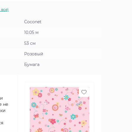
 все)
Coconet
10.05 м
53 см
Розовый
Бумага
ии
е не
ски
ся