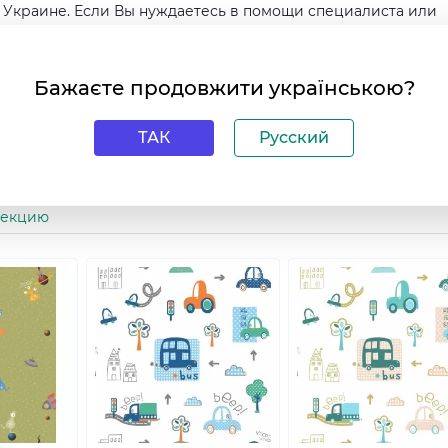
й Украине. Если Вы нуждаетесь в помощи специалиста или
мерам указанным вверху страницы. Мы с радостью поможем
итаем количество и договоримся о доставке. Легкого и
Бажаєте продовжити українською?
ТАК
Русский
лекцию