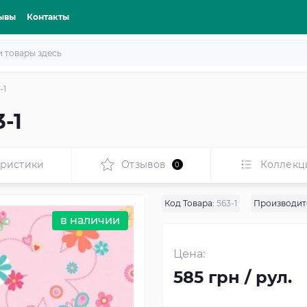
ывы
Контакты
-1
-1
еристики
Отзывов
Коллекц
0
Код Товара:
563-1
Производит
в наличии
Цена:
585 грн / рул.