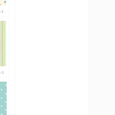
-3
-3