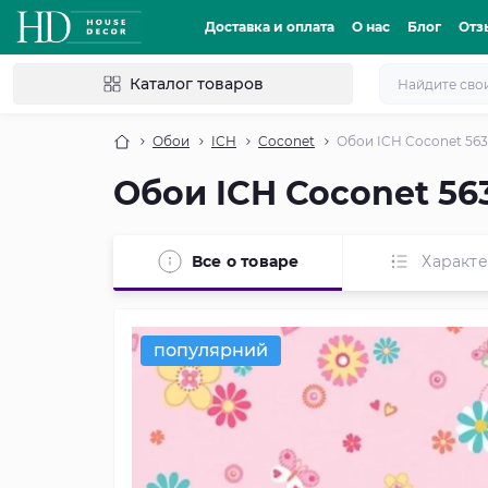
Доставка и оплата
О нас
Блог
Отз
Каталог товаров
Обои
ICH
Coconet
Обои ICH Coconet 563
Обои ICH Coconet 563
Все о товаре
Характ
популярний