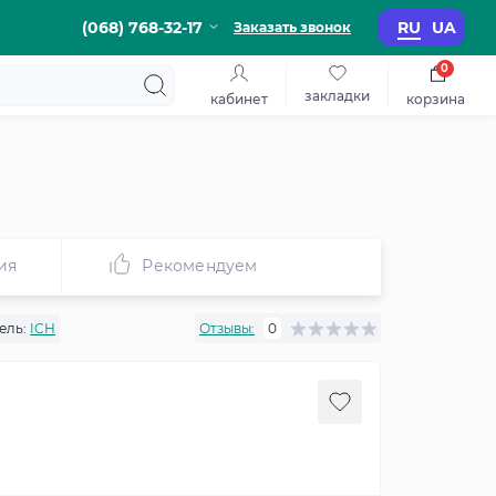
(068) 768-32-17
RU
UA
Заказать звонок
0
закладки
кабинет
корзина
ия
Рекомендуем
ель:
ICH
Отзывы:
0