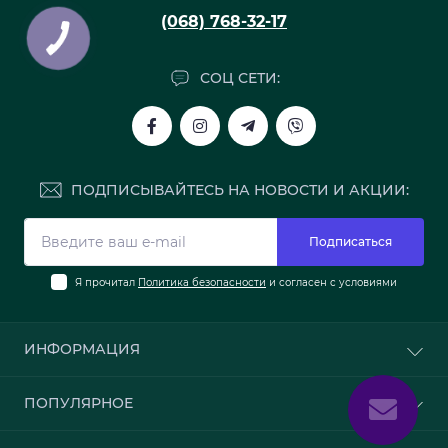
(068) 768-32-17
СОЦ СЕТИ:
ПОДПИСЫВАЙТЕСЬ НА НОВОСТИ И АКЦИИ:
Подписаться
Я прочитал
Политика безопасности
и согласен с условиями
ИНФОРМАЦИЯ
О нас
ПОПУЛЯРНОЕ
Доставка и оплата
Политика безопасности
Обои