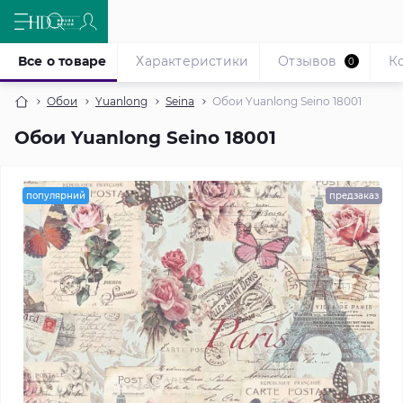
Все о товаре
Характеристики
Отзывов
К
0
Обои
Yuanlong
Seina
Обои Yuanlong Seino 18001
Обои Yuanlong Seino 18001
популярний
предзаказ