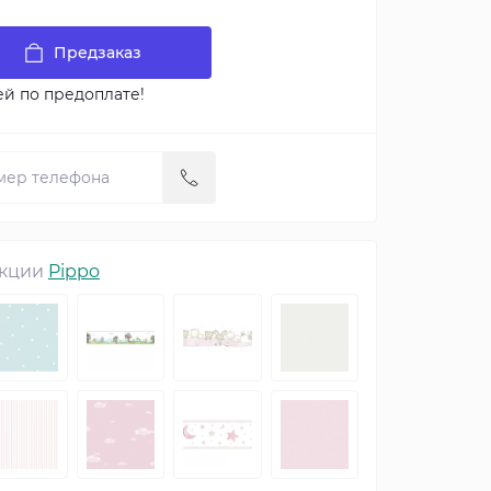
Предзаказ
ей по предоплате!
екции
Pippo