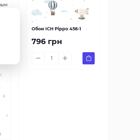
ным
Обои ICH Pippo 456-1
796 грн
1