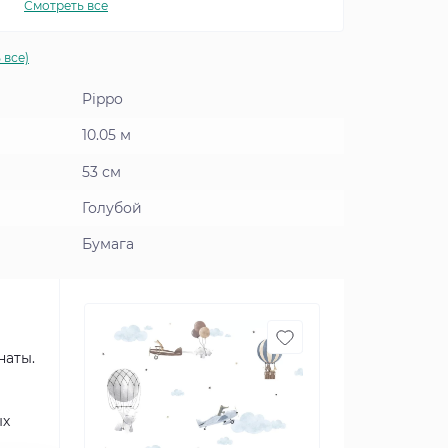
Смотреть все
 все)
Pippo
10.05 м
53 см
Голубой
Бумага
наты.
ых