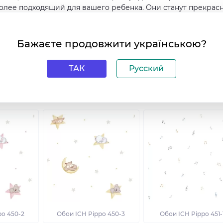
более подходящий для вашего ребенка. Они станут прекрас
вая волшебную и игривую обстановку.
Бажаєте продовжити українською?
ТАК
Русский
лекцию
po 450-2
Обои ICH Pippo 450-3
Обои ICH Pippo 451-