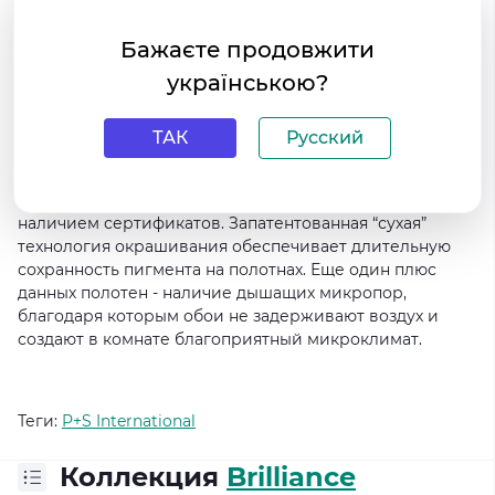
чистыми.
Бажаєте продовжити
Данная коллекция Brilliance изготавливается методом
українською?
глубокой трафаретной печати, которая передает все
нюансы цвета, градации тонов с фотографической
точностью. За счет прочной флизелиновой основы и
ТАК
Русский
многослойного винилового покрытия обои
отличаются долговечностью и износостойкостью.
Экологическая безопасность подтверждается
наличием сертификатов. Запатентованная “сухая”
технология окрашивания обеспечивает длительную
сохранность пигмента на полотнах. Еще один плюс
данных полотен - наличие дышащих микропор,
благодаря которым обои не задерживают воздух и
создают в комнате благоприятный микроклимат.
Теги:
P+S International
Коллекция
Brilliance