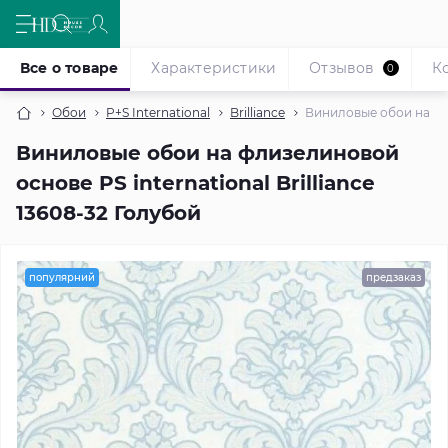
Все о товаре
Характеристики
Отзывов
К
0
Обои
P+S International
Brilliance
Виниловые обои на фли
Виниловые обои на флизелиновой
основе PS international Brilliance
13608-32 Голубой
популярний
предзаказ