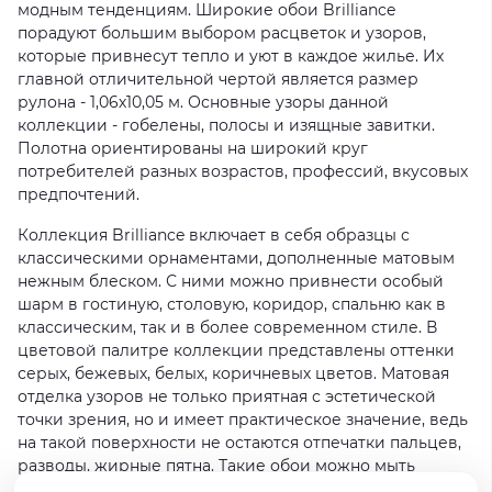
модным тенденциям. Широкие обои Brilliance
порадуют большим выбором расцветок и узоров,
которые привнесут тепло и уют в каждое жилье. Их
главной отличительной чертой является размер
рулона - 1,06х10,05 м. Основные узоры данной
коллекции - гобелены, полосы и изящные завитки.
Полотна ориентированы на широкий круг
потребителей разных возрастов, профессий, вкусовых
предпочтений.
Коллекция Brilliance включает в себя образцы с
классическими орнаментами, дополненные матовым
нежным блеском. С ними можно привнести особый
шарм в гостиную, столовую, коридор, спальню как в
классическим, так и в более современном стиле. В
цветовой палитре коллекции представлены оттенки
серых, бежевых, белых, коричневых цветов. Матовая
отделка узоров не только приятная с эстетической
точки зрения, но и имеет практическое значение, ведь
на такой поверхности не остаются отпечатки пальцев,
разводы, жирные пятна. Такие обои можно мыть
моющими средствами, чтобы они всегда оставались