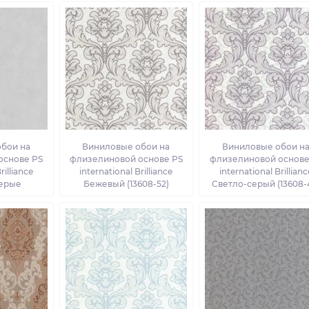
бои на
Виниловые обои на
Виниловые обои н
основе PS
флизелиновой основе PS
флизелиновой основе
rilliance
international Brilliance
international Brillianc
Серые
Бежевый (13608-52)
Светло-серый (13608-