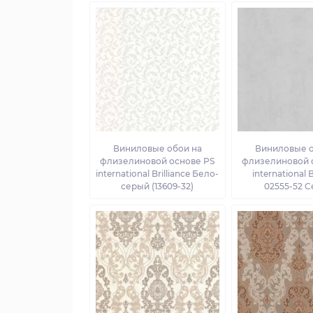
Виниловые обои на
Виниловые о
флизелиновой основе PS
флизелиновой 
international Brilliance Бело-
international B
серый (13609-32)
02555-52 