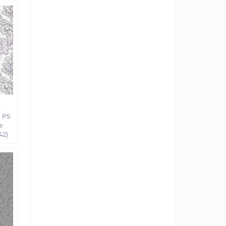
а
 PS
e
42)