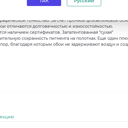
ТАК
Русский
тся методом глубокой трафаретной печати, которая передае
графической точностью. За счет прочной флизелиновой ос
ои отличаются долговечностью и износостойкостью.
ся наличием сертификатов. Запатентованная “сухая”
ительную сохранность пигмента на полотнах. Еще один плю
пор, благодаря которым обои не задерживают воздух и соз
лекцию