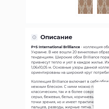
Описание
P+S International Brilliance
- коллекция об
Украине. В нее вошли 20 виниловых обра
тенденциям. Широкие обои Brilliance по
привнесут тепло и уют в каждое жилье. И
1,06х10,05 м. Основные узоры данной колл
ориентированы на широкий круг потребит
Коллекция Brilliance включает в себя об
нежным блеском. С ними можно привнести
классическим, так и в более современном
серых, бежевых, белых, коричневых цветов
точки зрения, но и имеет практическое зн
пальцев, разводы, жирные пятна. Такие 