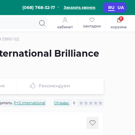
(068) 768-32-17
RU
UA
Заказать звонок
0
закладки
кабинет
корзина
(13610-52)
rnational Brilliance
ия
Рекомендуем
итель:
P+S International
Отзывы:
0