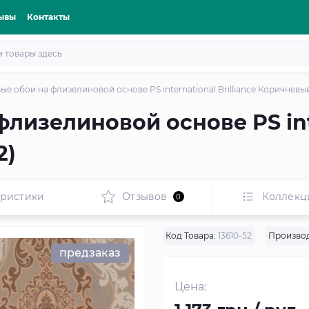
ывы
Контакты
е обои на флизелиновой основе PS international Brilliance Коричневый 
лизелиновой основе PS inte
2)
еристики
Отзывов
Коллекц
0
Код Товара:
13610-52
Производ
предзаказ
Цена: