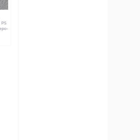
а
 PS
Серо-