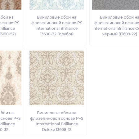
бои на
Виниловые обои на
Виниловые обои н
основе PS
флизелиновой основе PS
флизелиновой основе
rilliance
international Brilliance
international Brilliance 
3610-52)
13608-32 Голубой
черный (13609-22)
бои на
Виниловые обои на
снове P+S
флизелиновой основе P+S
rilliance
International Brilliance
10-32
Deluxe 13608-12