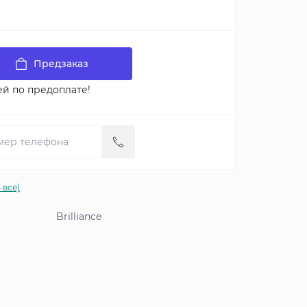
Предзаказ
ей по предоплате!
 все)
Brilliance