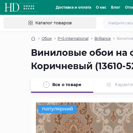
Доставка и оплата
О нас
Блог
Отз
Каталог товаров
Обои
P+S International
Brilliance
Виниловы
Виниловые обои на ф
Коричневый (13610-5
Все о товаре
Характ
популярний