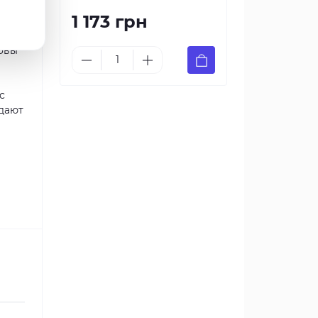
1 173 грн
т
новы
с
дают