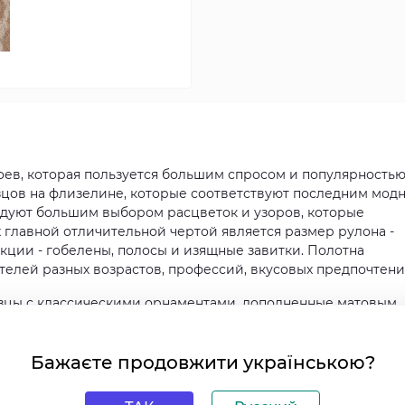
оев, которая пользуется большим спросом и популярностью
зцов на флизелине, которые соответствуют последним мод
радуют большим выбором расцветок и узоров, которые
х главной отличительной чертой является размер рулона -
екции - гобелены, полосы и изящные завитки. Полотна
елей разных возрастов, профессий, вкусовых предпочтени
разцы с классическими орнаментами, дополненные матовым
 особый шарм в гостиную, столовую, коридор, спальню как
 стиле. В цветовой палитре коллекции представлены оттен
Бажаєте продовжити українською?
. Матовая отделка узоров не только приятная с эстетическ
ачение, ведь на такой поверхности не остаются отпечатки
обои можно мыть моющими средствами, чтобы они всегда