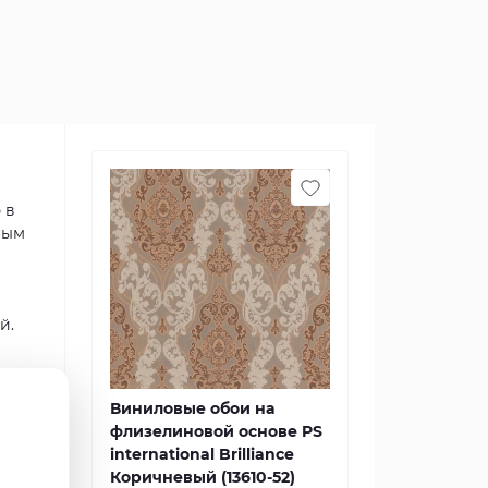
 в
ным
й.
 в
Виниловые обои на
ки
флизелиновой основе PS
ой
international Brilliance
Коричневый (13610-52)