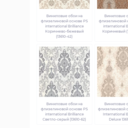
Виниловые обои на
Виниловые о
флизелиновой основе PS
флизелиновой 
international Brilliance
international B
Коричнево-бежевый
Коричневый (1
(13610-42)
Виниловые обои на
Виниловые о
флизелиновой основе PS
флизелиновой о
international Brilliance
International B
Светло-серый (13610-62)
Deluxe 136