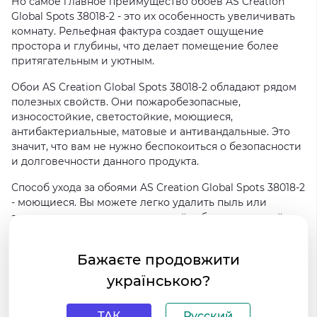
Но самое главное преимущество обоев AS Creation
Global Spots 38018-2 - это их особенность увеличивать
комнату. Рельефная фактура создает ощущение
простора и глубины, что делает помещение более
притягательным и уютным.
Обои AS Creation Global Spots 38018-2 обладают рядом
полезных свойств. Они пожаробезопасные,
износостойкие, светостойкие, моющиеся,
антибактериальные, матовые и антивандальные. Это
значит, что вам не нужно беспокоиться о безопасности
и долговечности данного продукта.
Способ ухода за обоями AS Creation Global Spots 38018-2
- моющиеся. Вы можете легко удалить пыль или
загрязнения с помощью влажной губки или мягкой
ткани.
Бажаєте продовжити
Приобретая обои AS Creation Global Spots 38018-2 в
интернет-магазине HouseDecor.com.ua, вы получаете
українською?
не только качественный товар, но и гарантию быстрой
доставки по всей Украине. У нас вы сможете найти
ТАК
Русский