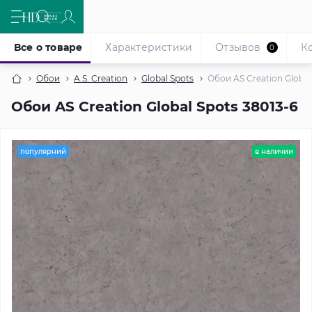
Все о товаре
Характеристики
Отзывов
К
0
Обои
A.S. Creation
Global Spots
Обои AS Creation Global
Обои AS Creation Global Spots 38013-6
популярний
в наличии