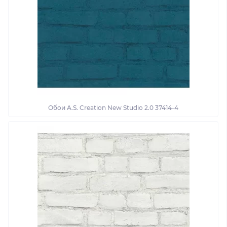
Обои A.S. Creation New Studio 2.0 37414-4