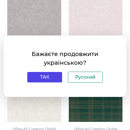
Обои AS Creation Global
Обои AS Creation Global
Бажаєте продовжити
Spots 38013-4
Spots 38013-5
українською?
ТАК
Русский
Обои AS Creation Global
Обои AS Creation Global