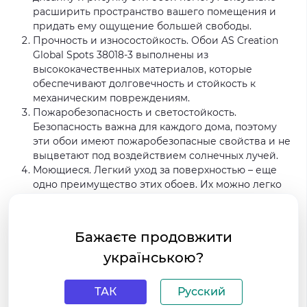
расширить пространство вашего помещения и
придать ему ощущение большей свободы.
Прочность и износостойкость. Обои AS Creation
Global Spots 38018-3 выполнены из
высококачественных материалов, которые
обеспечивают долговечность и стойкость к
механическим повреждениям.
Пожаробезопасность и светостойкость.
Безопасность важна для каждого дома, поэтому
эти обои имеют пожаробезопасные свойства и не
выцветают под воздействием солнечных лучей.
Моющиеся. Легкий уход за поверхностью – еще
одно преимущество этих обоев. Их можно легко
чистить от пыли или загрязнений с помощью
влажной тряпки и мягкого моющего средства.
Не упустите возможность приобрести обои AS
Бажаєте продовжити
Creation Global Spots 38018-3 в интернет-магазине
українською?
HouseDecor.com.ua. Мы предлагаем широкий
ассортимент качественных и стильных обоев для
вашего дома. Закажите обои уже сегодня и
ТАК
Русский
наслаждайтесь красотой вашего интерьера завтра.