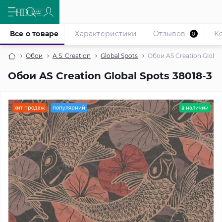
Все о товаре
Характеристики
Отзывов
К
0
Обои
A.S. Creation
Global Spots
Обои AS Creation Global
Обои AS Creation Global Spots 38018-3
хит продаж
популярний
в наличии