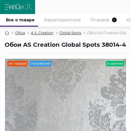
Все о товаре
Характеристики
Отзывов
К
0
Обои
A.S. Creation
Global Spots
Обои AS Creation Global
Обои AS Creation Global Spots 38014-4
хит продаж
популярний
в наличии