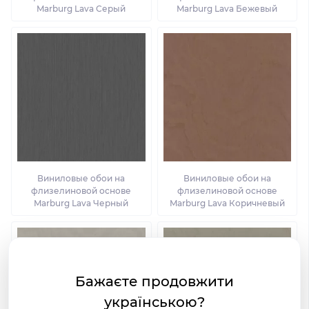
Marburg Lava Серый
Marburg Lava Бежевый
Виниловые обои на
Виниловые обои на
флизелиновой основе
флизелиновой основе
Marburg Lava Черный
Marburg Lava Коричневый
Бажаєте продовжити
українською?