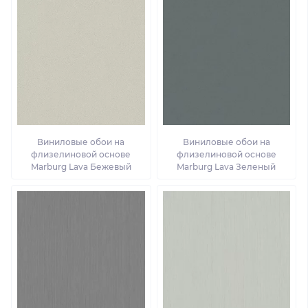
Виниловые обои на
Виниловые обои на
флизелиновой основе
флизелиновой основе
Marburg Lava Бежевый
Marburg Lava Зеленый