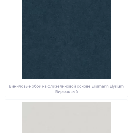
Виниловые обои на флизелиновой основе Erismann Elysium
Бирюзовый