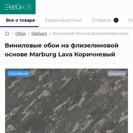
Все о товаре
Характеристики
Отзывов
К
0
Обои
Marburg
Виниловые обои на флизелиновой основе
Виниловые обои на флизелиновой
основе Marburg Lava Коричневый
популярний
предзаказ