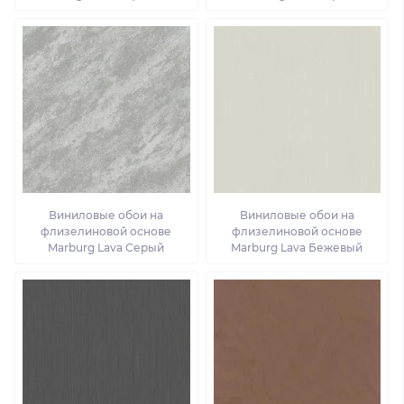
Виниловые обои на
Виниловые обои на
флизелиновой основе
флизелиновой основе
Marburg Lava Серый
Marburg Lava Бежевый