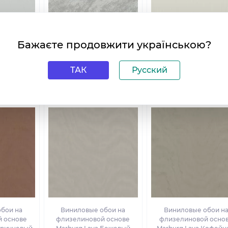
Бажаєте продовжити українською?
ТАК
Русский
бои на
Виниловые обои на
Виниловые обои н
 основе
флизелиновой основе
флизелиновой осно
a Серый
Marburg Lava Серый
Marburg Lava Бежев
бои на
Виниловые обои на
Виниловые обои н
 основе
флизелиновой основе
флизелиновой осно