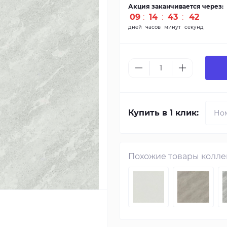
Акция заканчивается через:
09
:
14
:
43
:
41
дней
часов
минут
секунд
Купить в 1 клик:
Похожие товары колл