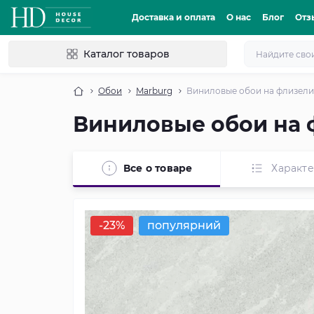
Доставка и оплата
О нас
Блог
Отз
Каталог товаров
Обои
Marburg
Виниловые обои на флизели
Виниловые обои на 
Все о товаре
Характ
-23%
популярний