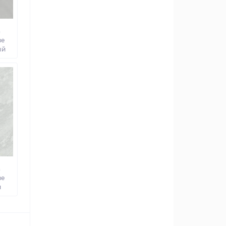
а
ве
ый
а
ве
й