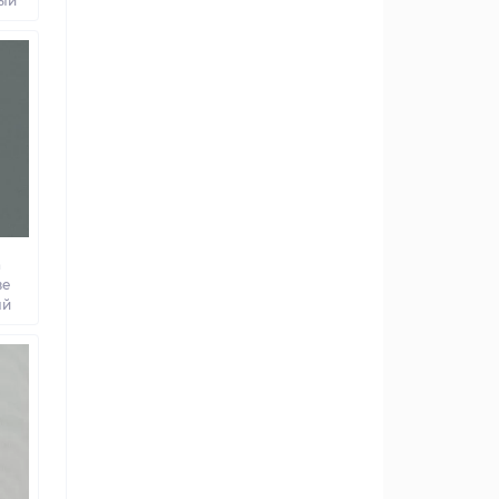
ный
а
ве
ый