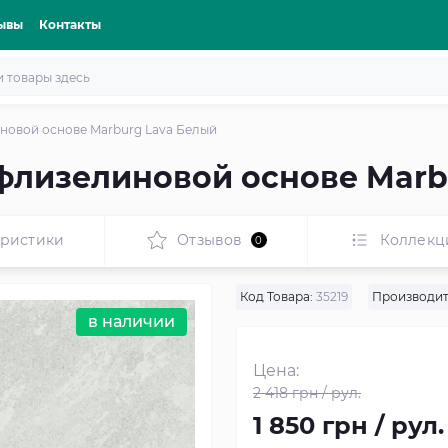
ывы
Контакты
новой основе Marburg Lava Белый
флизелиновой основе Marb
еристики
Отзывов
Коллекц
0
Код Товара:
35219
Производит
в наличии
Цена:
2 418 грн / рул.
1 850 грн / рул.