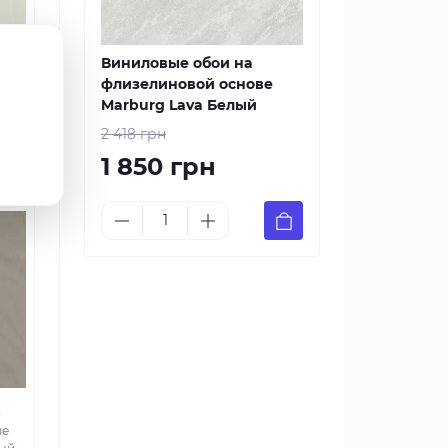
Виниловые обои на
флизелиновой основе
Marburg Lava Белый
2 418 грн
а
ве
1 850 грн
ый
а
ве