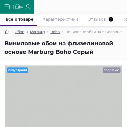
Все о товаре
Характеристики
Отзывов
К
0
Обои
Marburg
Boho
Виниловые обои на флизелиновой
Виниловые обои на флизелиновой
основе Marburg Boho Серый
популярний
предзаказ