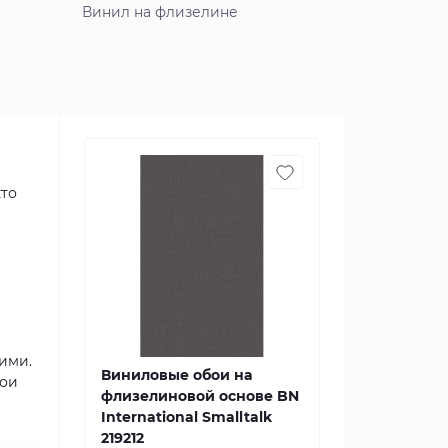
Винил на флизелине
кто
ими.
Виниловые обои на
бои
флизелиновой основе BN
International Smalltalk
219212