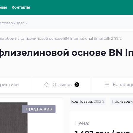
ывы
Контакты
е обои на флизелиновой основе BN International Smalltalk 219212
лизелиновой основе BN Int
еристики
Отзывов
Коллекц
0
Код Товара:
219212
Производи
предзаказ
Цена: