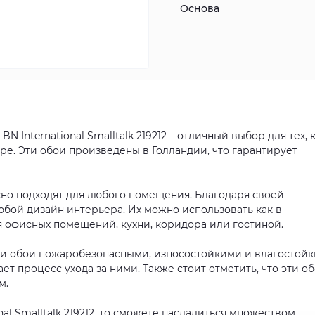
Основа
International Smalltalk 219212 – отличный выбор для тех, 
ере. Эти обои произведены в Голландии, что гарантирует
но подходят для любого помещения. Благодаря своей
юбой дизайн интерьера. Их можно использовать как в
ля офисных помещений, кухни, коридора или гостиной.
ти обои пожаробезопасными, износостойкими и влагостойк
ет процесс ухода за ними. Также стоит отметить, что эти о
м.
al Smalltalk 219212, то сможете насладиться множеством