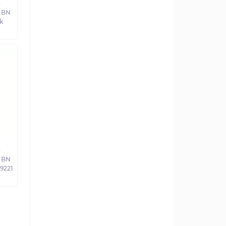
а
 BN
k
а
 BN
19221