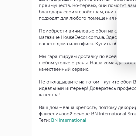
преимуществ. Во-первых, они помогут вам
благодаря своим свойствам, они прослужат
подходят для любого помещения и любого
Приобрести виниловые обои на флизелиново
магазине HouseDecor.com.ua. Здесь вы н
вашего дома или офиса. Купить обои у нас
Мы гарантируем доставку по всей Украине
любом уголке страны. Наша команда забот
качественный сервис.
Не откладывайте на потом – купите обои BN
идеальный интерьер! Доверьтесь професс
качества!
Ваш дом – ваша крепость, поэтому декор
флизелиновой основе BN International Small
Теги:
BN International