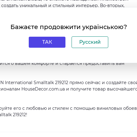
 создать уникальный и стильный интерьер. Во-вторых,
 вам долгое время, не теряя внешний вид. В-третьих, эти 
 стиля интерьера.
Бажаєте продовжити українською?
й основе BN International Smalltalk 219212 можно в интер
айдете широкий ассортимент товаров для декорирования
ТАК
Русский
 – значит сделать правильный выбор.
, что позволит вам без труда получить выбранный товар в
ится о вашем комфорте и старается предоставить вам
 International Smalltalk 219212 прямо сейчас и создайте сво
ионалам HouseDecor.com.ua и получите товар высочайшег
ируйте его с любовью и стилем с помощью виниловых обоев
talk 219212!