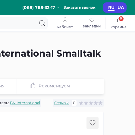
(068) 768-32-17
RU
UA
Заказать звонок
0
закладки
кабинет
корзина
ernational Smalltalk
ия
Рекомендуем
тель:
BN International
Отзывы:
0