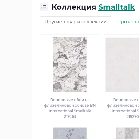
Коллекция
Smalltalk
Другие товары коллекции
Про кол
Виниловые обои на
Виниловые о
флизелиновой основе BN
флизелиновой 
International Smalltalk
International 
219263
21929