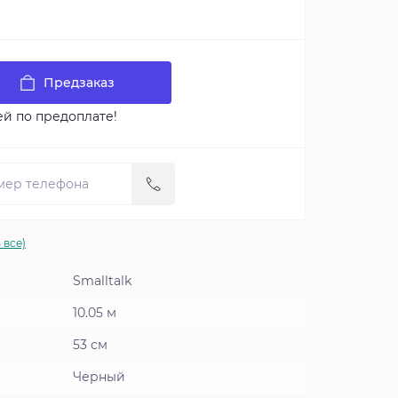
Предзаказ
ей по предоплате!
 все)
Smalltalk
10.05 м
53 см
Черный