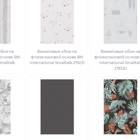
бои на
Виниловые обои на
Виниловые обои н
основе BN
флизелиновой основе BN
флизелиновой основе
Smalltalk
International Smalltalk 219231
International Smalltal
219320