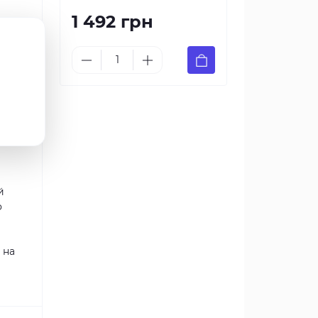
1 492 грн
обои
нет-
й
о
 на