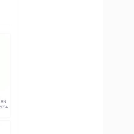
а
 BN
19214