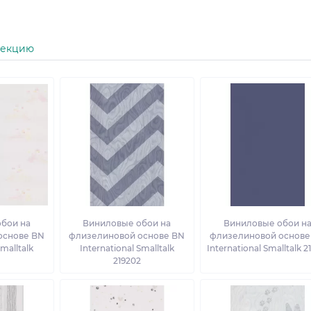
лекцию
бои на
Виниловые обои на
Виниловые обои н
основе BN
флизелиновой основе BN
флизелиновой основе
Smalltalk
International Smalltalk
International Smalltalk 2
0
219202