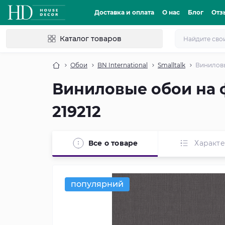
Доставка и оплата
О нас
Блог
Отз
Каталог товаров
Обои
BN International
Smalltalk
Виниловы
Виниловые обои на ф
219212
Все о товаре
Характ
популярний