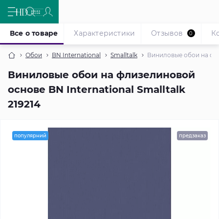
Все о товаре
Характеристики
Отзывов
К
0
Обои
BN International
Smalltalk
Виниловые обои на флиз
Виниловые обои на флизелиновой
основе BN International Smalltalk
219214
популярний
предзаказ