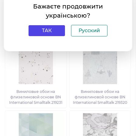
Бажаєте продовжити
Виниловые обои на
Виниловые обои на
флизелиновой основе BN
флизелиновой основе BN
українською?
International Smalltalk 219321
International Smalltalk 219272
ТАК
Русский
Виниловые обои на
Виниловые обои на
флизелиновой основе BN
флизелиновой основе BN
International Smalltalk 219231
International Smalltalk 219320