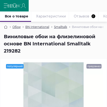
Все о товаре
Характеристики
Отзывов
К
0
Обои
BN International
Smalltalk
Виниловые обои на флиз
Виниловые обои на флизелиновой
основе BN International Smalltalk
219282
популярний
предзаказ