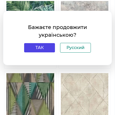
Бажаєте продовжити
українською?
ТАК
Русский
Виниловые обои на
Виниловые обои на
флизелиновой основе
флизелиновой основе
Grandeco Nomad 170702
Grandeco Nomad 170803