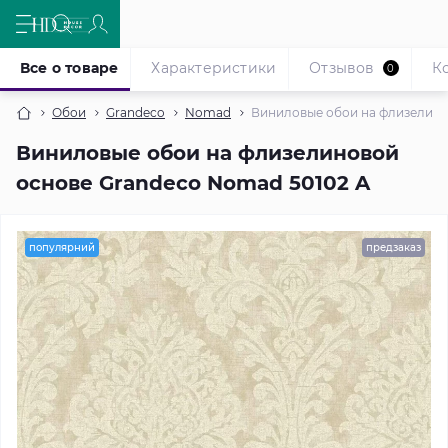
Все о товаре
Характеристики
Отзывов
К
0
Обои
Grandeco
Nomad
Виниловые обои на флизелино
Виниловые обои на флизелиновой
основе Grandeco Nomad 50102 A
популярний
предзаказ