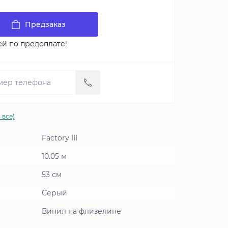
Предзаказ
ей по предоплате!
 все)
Factory III
10.05 м
53 см
Серый
Винил на флизелине