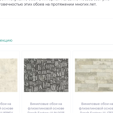
говечностью этих обоев на протяжении многих лет.
лекцию
бои на
Виниловые обои на
Виниловые обои н
 основе
флизелиновой основе
флизелиновой осно
II 939514
Rasch Factory III 940015
Rasch Factory III 4751