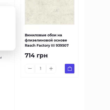
а
сть и
Виниловые обои на
ут
флизелиновой основе
ная.
Rasch Factory III 939507
714 грн
м