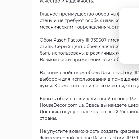
качество и надежность.
Главное преимущество обоев на флизелино
стену и не требуют особых навыков или и
механическим повреждениям, эти обои слу
Обои Rasch Factory III 939507 имеют рису
стиль. Серый цвет обоев является универ
быть использованы в различных комнатах: п
Возможности применения этих обоев пра
Важным свойством обоев Rasch Factory III
выбором для использования в помещениях
кухня. Кроме того, они легко моются, что 
Купить обои на флизелиновой основе Rasch
HouseDecor.com.ua. Здесь вы найдете шир
Доставка осуществляется по всей Украине
страны.
Не упустите возможность создать красив
флизелиновой основе Rasch Factory III 93