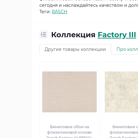
сегодня и наслаждайтесь качеством и дол
Теги:
RASCH
Коллекция
Factory III
Другие товары коллекции
Про кол
Виниловые обои на
Виниловые о
флизелиновой основе
флизелиновой
Rasch Factory III 939224
Rasch Factory I