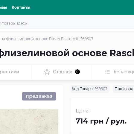
ывы
Контакты
на флизелиновой основе Rasch Factory III 939507
лизелиновой основе Rasch 
еристики
Отзывов
Коллекц
0
Код Товара:
939507
Производ
предзаказ
Цена:
714 грн / рул.