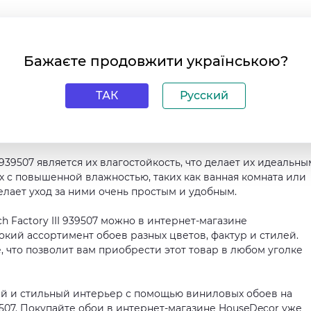
вой основе - это простота установки. Они легко клеятся н
нструментов. Благодаря своей устойчивости к истиранию и
Бажаєте продовжити українською?
жат долгое время, не теряя своего первоначального вида.
нок "Под штукатурку", который придает интерьеру элегантно
ТАК
Русский
сальным и подходит для любого помещения. Также, они мог
рихожая, спальня, кабинет, офис, кухня, коридор или гости
ктически неограничены.
 939507 является их влагостойкость, что делает их идеальны
 с повышенной влажностью, таких как ванная комната или
делает уход за ними очень простым и удобным.
 Factory III 939507 можно в интернет-магазине
окий ассортимент обоев разных цветов, фактур и стилей.
, что позволит вам приобрести этот товар в любом уголке
ый и стильный интерьер с помощью виниловых обоев на
9507. Покупайте обои в интернет-магазине HouseDecor уже