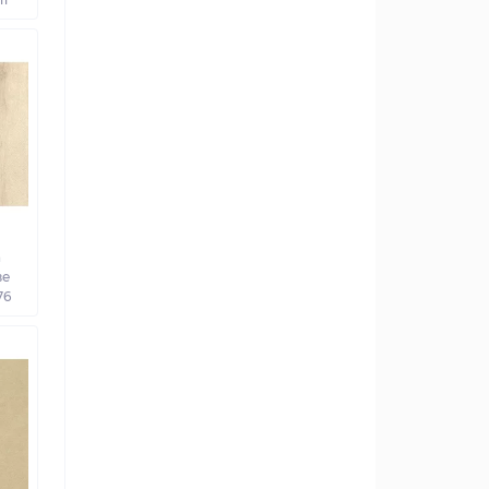
а
ве
76