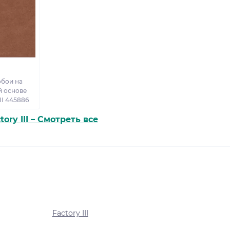
бои на
 основе
II 445886
tory III – Смотреть все
Factory III