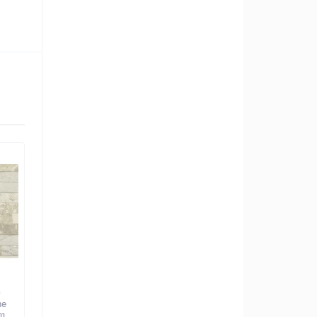
а
ве
11