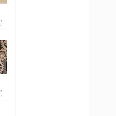
а
ве
879
а
ве
14