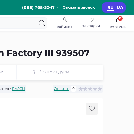
(068) 768-32-17
RU
UA
Заказать звонок
0
закладки
кабинет
корзина
Factory III 939507
ия
Рекомендуем
итель:
RASCH
Отзывы:
0