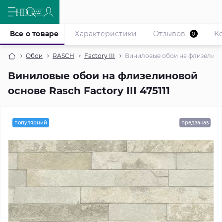
Все о товаре
Характеристики
Отзывов
К
0
Обои
RASCH
Factory III
Виниловые обои на флизелиново
Виниловые обои на флизелиновой
основе Rasch Factory III 475111
популярний
предзаказ