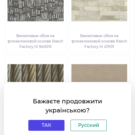
Виниловые обои на
Виниловые обои на
флизелиновой основе Rasch
флизелиновой основе Rasch
Factory III 940015
Factory III 475111
Бажаєте продовжити
українською?
Виниловые обои на
Виниловые обои на
ТАК
Русский
флизелиновой основе Rasch
флизелиновой основе Rasch
Factory III 939903
Factory III 445855