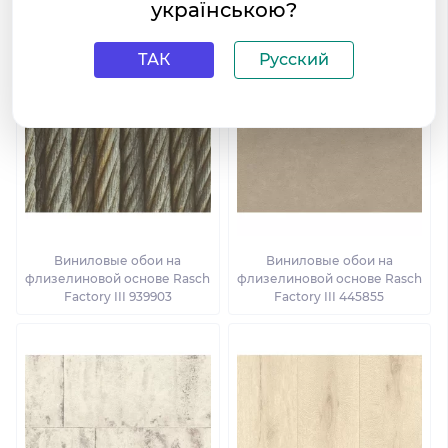
українською?
Factory III 940015
Factory III 475111
ТАК
Русский
Виниловые обои на
Виниловые обои на
флизелиновой основе Rasch
флизелиновой основе Rasch
Factory III 939903
Factory III 445855