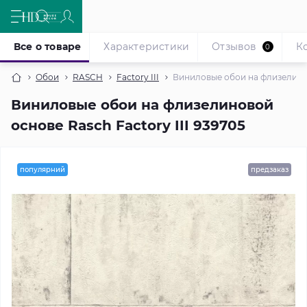
Все о товаре
Характеристики
Отзывов
К
0
Обои
RASCH
Factory III
Виниловые обои на флизелинов
Виниловые обои на флизелиновой
основе Rasch Factory III 939705
популярний
предзаказ