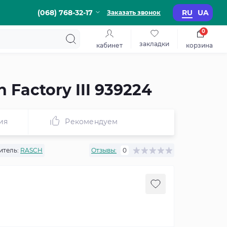
(068) 768-32-17
RU
UA
Заказать звонок
0
закладки
кабинет
корзина
Factory III 939224
ия
Рекомендуем
итель:
RASCH
Отзывы:
0