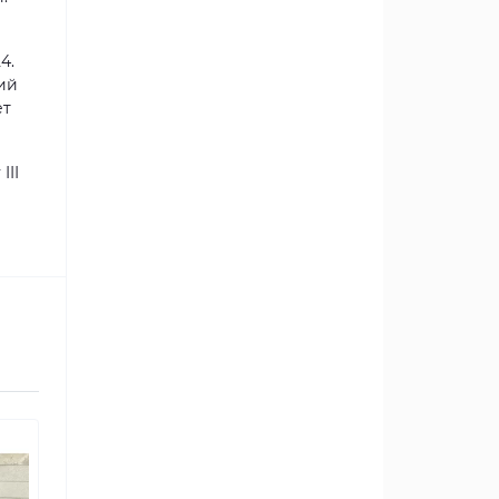
4.
ий
ет
III