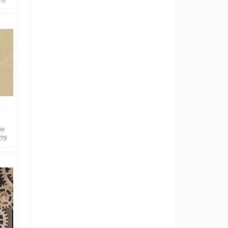
а
ве
879