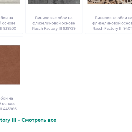
бои на
Виниловые обои на
Виниловые обои н
 основе
флизелиновой основе
флизелиновой осно
II 939200
Rasch Factory III 939729
Rasch Factory III 9401
бои на
 основе
II 445886
tory III – Смотреть все