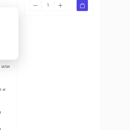
Он
х
е или
е и
и
.