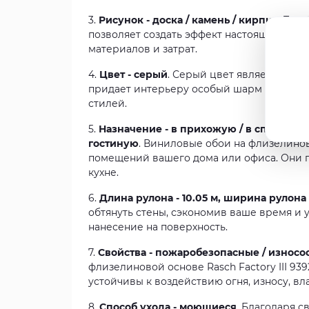
3.
Рисунок - доска / камень / кирпич
. Так
позволяет создать эффект настоящего дер
материалов и затрат.
4.
Цвет - серый
. Серый цвет является уни
придает интерьеру особый шарм и стильно
стилей.
5.
Назначение - в прихожую / в спальню / в
гостиную
. Виниловые обои на флизелиново
помещений вашего дома или офиса. Они пр
кухне.
6.
Длина рулона - 10.05 м, ширина рулона 
обтянуть стены, сэкономив ваше время и 
нанесение на поверхность.
7.
Свойства - пожаробезопасные / износо
флизелиновой основе Rasch Factory III 9
устойчивы к воздействию огня, износу, вл
8.
Способ ухода - моющиеся
. Благодаря с