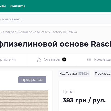
ывы
Контакты
на флизелиновой основе Rasch Factory III 939224
лизелиновой основе Rasch 
еристики
Отзывов
Коллекц
0
Код Товара:
939224
Производ
предзаказ
Цена:
383 грн / рул.