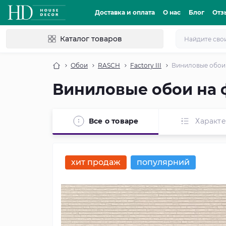
Доставка и оплата
О нас
Блог
Отз
Каталог товаров
Обои
RASCH
Factory III
Виниловые обои 
Виниловые обои на ф
Все о товаре
Характ
хит продаж
популярний