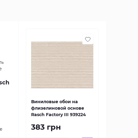
ть
е
sch
Виниловые обои на
флизелиновой основе
Rasch Factory III 939224
383 грн
е