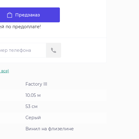
Предзаказ
ей по предоплате!
 все)
Factory III
10.05 м
53 см
Серый
Винил на флизелине