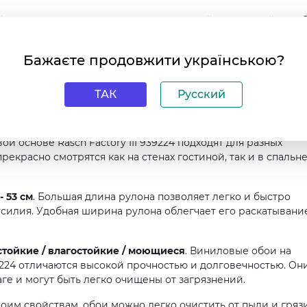
ой рисунок придает стенам неповторимый и стильный вид. 
ева, камня или кирпича, не требуя при этом дополнительны
Бажаєте продовжити українською?
версальным и легко сочетается с другими оттенками. Он
сть, подходя как для классических, так и для современных
ТАК
Русский
 кабинет / для офиса / в кухню / на стену / в коридор / в
й основе Rasch Factory III 939224 подходят для разных
екрасно смотрятся как на стенах гостиной, так и в спальн
- 53 см
. Большая длина рулона позволяет легко и быстро
усилия. Удобная ширина рулона облегчает его раскатывани
стойкие / влагостойкие / моющиеся
. Виниловые обои на
39224 отличаются высокой прочностью и долговечностью. Он
аге и могут быть легко очищены от загрязнений.
воим свойствам, обои можно легко очистить от пыли и грязи