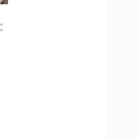
а
ве
14