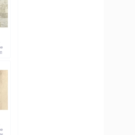
а
ве
11
а
ве
76