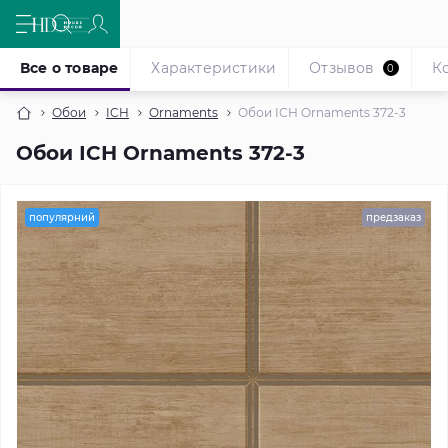
Все о товаре
Характеристики
Отзывов
К
0
Обои
ICH
Ornaments
Обои ІСН Ornaments 372-3
Обои ІСН Ornaments 372-3
популярний
предзаказ