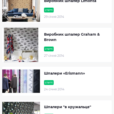
Виробник шпалер Limonta
статті
29 cічня 2014
Виробник шпалер Graham &
Brown
статті
27 cічня 2014
Шпалери «Erismann»
статті
24 cічня 2014
Шпалери "в кружальце"