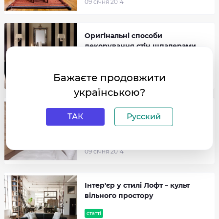
09 cічня 2014
Оригінальні способи
декорування стін шпалерами
статті
Бажаєте продовжити
09 cічня 2014
українською?
Історія стилю Мінімалізм в
ТАК
Русский
інтер'єрі
статті
09 cічня 2014
Інтер'єр у стилі Лофт – культ
вільного простору
статті