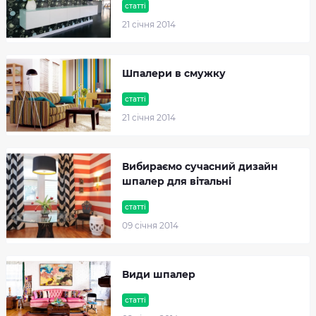
статті
21 cічня 2014
Шпалери в смужку
статті
21 cічня 2014
Вибираємо сучасний дизайн
шпалер для вітальні
статті
09 cічня 2014
Види шпалер
статті