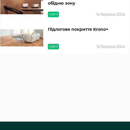
обідню зону
14 березня 2024
статті
Підлогове покриття Krono+
12 березня 2024
статті