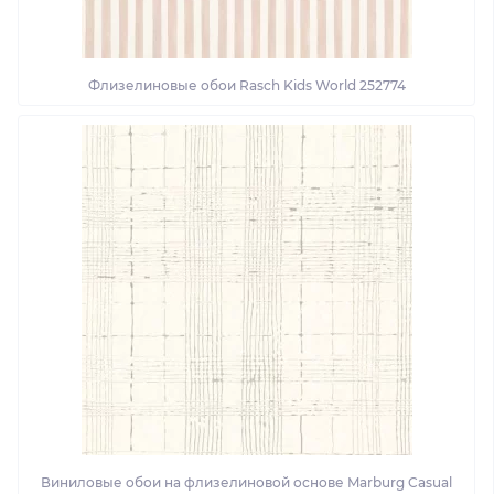
Флизелиновые обои Rasch Kids World 252774
Виниловые обои на флизелиновой основе Marburg Casual