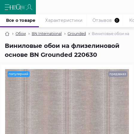
Все о товаре
Характеристики
Отзывов
К
0
Обои
BN International
Grounded
Виниловые обои на ф
Виниловые обои на флизелиновой
основе BN Grounded 220630
популярний
предзаказ