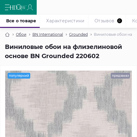
Все о товаре
Характеристики
Отзывов
К
0
Обои
BN International
Grounded
Виниловые обои на ф
Виниловые обои на флизелиновой
основе BN Grounded 220602
популярний
предзаказ