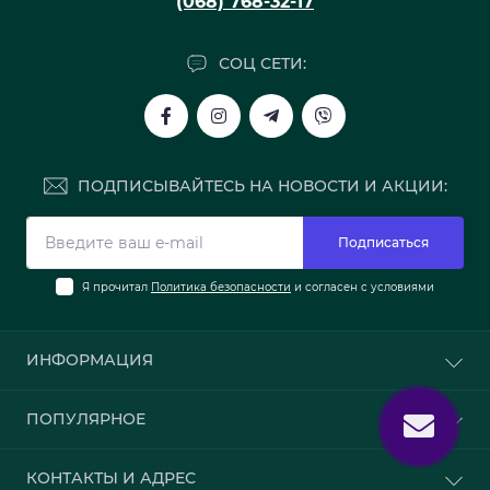
(068) 768-32-17
СОЦ СЕТИ:
ПОДПИСЫВАЙТЕСЬ НА НОВОСТИ И АКЦИИ:
Подписаться
Я прочитал
Политика безопасности
и согласен с условиями
ИНФОРМАЦИЯ
О нас
ПОПУЛЯРНОЕ
Доставка и оплата
Политика безопасности
Обои
КОНТАКТЫ И АДРЕС
Связаться с нами
Клей для обоев