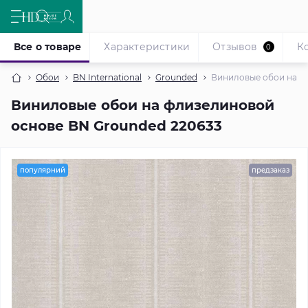
Все о товаре
Характеристики
Отзывов
К
0
Обои
BN International
Grounded
Виниловые обои на ф
Виниловые обои на флизелиновой
основе BN Grounded 220633
популярний
предзаказ