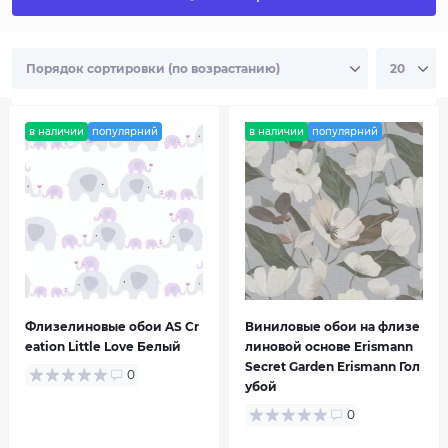
в наличии
популярний
в наличии
популярний
Флизелиновые обои AS Cr
Виниловые обои на флизе
eation Little Love Белый
линовой основе Erismann
Secret Garden Erismann Гол
0
A.S. Creation
убой
0