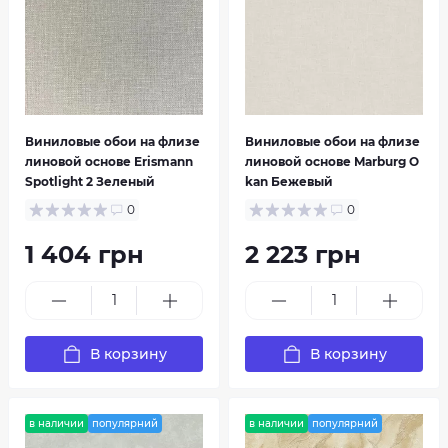
Sirpi
Tapibel
Виниловые обои на флизе
Виниловые обои на флизе
линовой основе Erismann
линовой основе Marburg O
Spotlight 2 Зеленый
kan Бежевый
0
0
1 404 грн
2 223 грн
Ugepa
Yuanlong
В корзину
В корзину
в наличии
популярний
в наличии
популярний