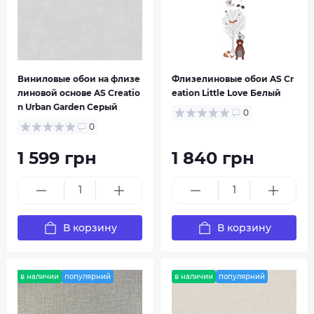
Виниловые обои на флизе
Флизелиновые обои AS Cr
линовой основе AS Creatio
eation Little Love Белый
n Urban Garden Серый
0
0
RASCH
Sintra
1 599 грн
1 840 грн
В корзину
В корзину
в наличии
популярний
в наличии
популярний