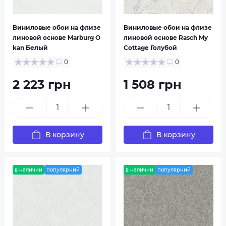
Виниловые обои на флизе
Виниловые обои на флизе
линовой основе Marburg O
линовой основе Rasch My
kan Белый
Cottage Голубой
ICH
Limonta
0
0
2 223 грн
1 508 грн
В корзину
В корзину
в наличии
популярний
в наличии
популярний
Marburg
Murella Zambaiti Parati