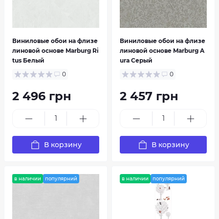
Виниловые обои на флизе
Виниловые обои на флизе
линовой основе Marburg Ri
линовой основе Marburg A
tus Белый
ura Серый
0
0
P+S International
Portofino
2 496 грн
2 457 грн
В корзину
В корзину
в наличии
популярний
в наличии
популярний
RASCH
RASCH