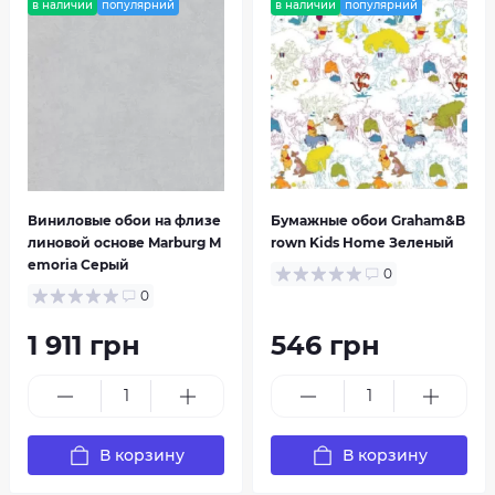
в наличии
популярний
в наличии
популярний
Виниловые обои на флизе
Бумажные обои Graham&B
линовой основе Marburg M
rown Kids Home Зеленый
emoria Серый
0
0
1 911 грн
546 грн
В корзину
В корзину