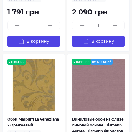
1 791 грн
2 090 грн
В корзину
В корзину
в наличии
в наличии
популярний
Decoprint
Decori & Decori
Обои Marburg La Veneziana
Виниловые обои на флизе
2 Оранжевый
линовой основе Erismann
Aurora Erismann Фиолетов