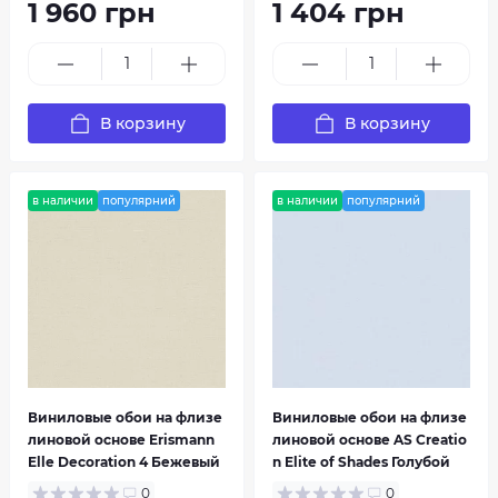
1 960 грн
1 404 грн
В корзину
В корзину
A.S.Creation
AdaWall
в наличии
популярний
в наличии
популярний
Виниловые обои на флизе
Виниловые обои на флизе
линовой основе Erismann
линовой основе AS Creatio
Elle Decoration 4 Бежевый
n Elite of Shades Голубой
BN International
Cristiana Masi
0
0