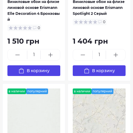
Виниловые обои на флизе
Виниловые обои на флизе
линовой основе Erismann
линовой основе Erismann
Elle Decoration 4 Бронзовы
Spotlight 2 Серый
й
Galerie
Gianfranco Ferre Home
0
0
1 510 грн
1 404 грн
В корзину
В корзину
в наличии
популярний
в наличии
популярний
Graham & Brown
Grandeco