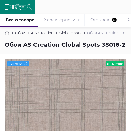
Все о товаре
Характеристики
Отзывов
К
0
Обои
A.S. Creation
Global Spots
Обои AS Creation Global
Обои AS Creation Global Spots 38016-2
популярний
в наличии