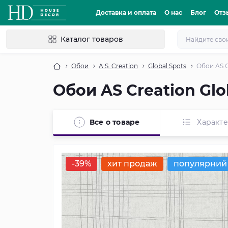
Доставка и оплата
О нас
Блог
Отз
Каталог товаров
Обои
A.S. Creation
Global Spots
Обои AS C
Обои AS Creation Glo
Все о товаре
Характ
-39%
хит продаж
популярний