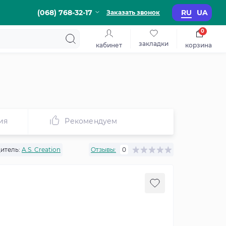
(068) 768-32-17
RU
UA
Заказать звонок
0
закладки
кабинет
корзина
ия
Рекомендуем
итель:
A.S. Creation
Отзывы:
0