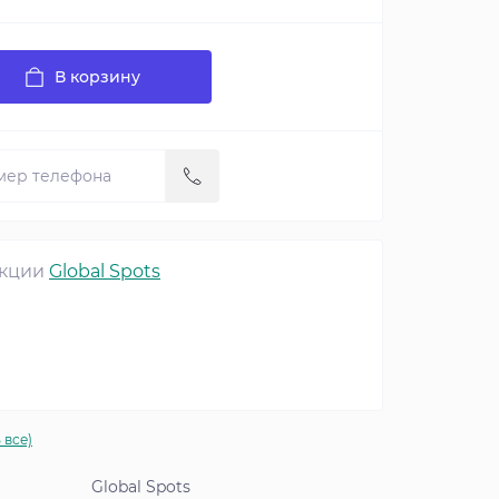
В корзину
екции
Global Spots
 все)
Global Spots