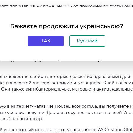
дходят для различных помещений - от прихожей до гостиной.
бинете, офисе, кухне или коридоре. Их универсальность
ты дизайна для каждого помещения.
Бажаєте продовжити українською?
ляется одной из самых популярных, благодаря своим
на обоев составляет 10.05 м, а ширина - 106 см, что
ТАК
Русский
териала для обклеивания стен в любом помещении.
щая комнату особенность создадут ощущение простора и
 фактуре обои будут выглядеть еще более эффектно и
еют множество свойств, которые делают их идеальными для
, износостойкие, светостойкие и моющиеся. Клей наноси
. Они также антибактериальные, матовые и антивандальные,
16-3 в интернет-магазине HouseDecor.com.ua, вы получаете 
ные условия покупки. Доставка осуществляется по всей Укр
ть выбранный товар.
й и элегантный интерьер с помощью обоев AS Creation Glob