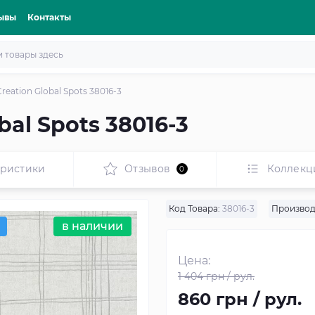
ывы
Контакты
reation Global Spots 38016-3
bal Spots 38016-3
еристики
Отзывов
Коллекц
0
Код Товара:
38016-3
Производ
в наличии
Цена:
1 404 грн / рул.
860 грн / рул.