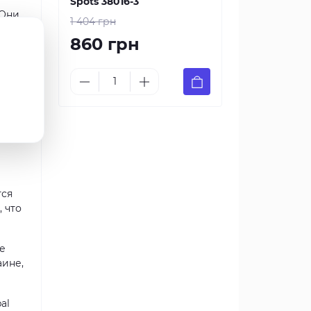
Spots 38016-3
 Они
1 404 грн
860 грн
тся
 что
не
аине,
al