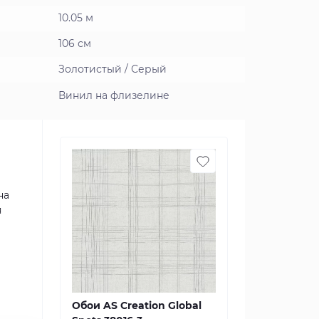
10.05 м
106 см
Золотистый / Серый
Винил на флизелине
на
я
Обои AS Creation Global