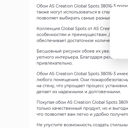
Обои AS Creation Global Spots 38016-3 по
также могут использоваться в спальне, ка
позволяет выбирать самые разные вариан
Коллекция Global Spots от AS Creation яв
особенностям и преимуществам. Длина руло
обеспечивает достаточное количество ма
Бесшовный рисунок обоев их увеличиваю
уютного интерьера. Благодаря рельефной
привлекательно.
Обои AS Creation Global Spots 38016-3 им
любого помещения. Они пожаробезопасные
на стену, что упрощает процесс установки
делает их надежными и долговечными.
Покупая обои AS Creation Global Spots 380
только качественный продукт, но и выгод
что позволяет вам легко и удобно получи
Не упустите возможность создать стильны