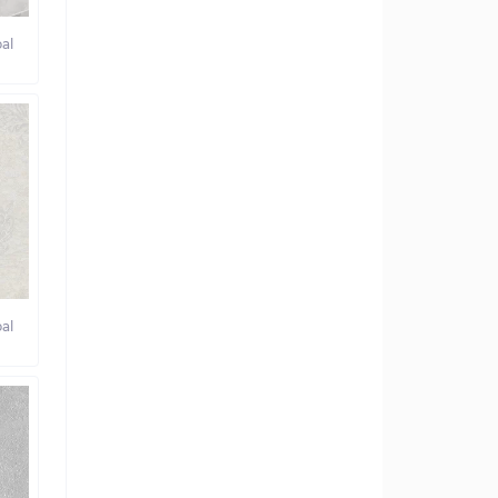
al
al