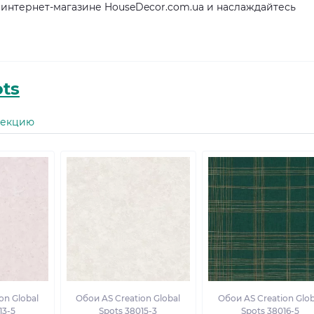
в интернет-магазине HouseDecor.com.ua и наслаждайтесь
ots
лекцию
on Global
Обои AS Creation Global
Обои AS Creation Glob
13-5
Spots 38015-3
Spots 38016-5