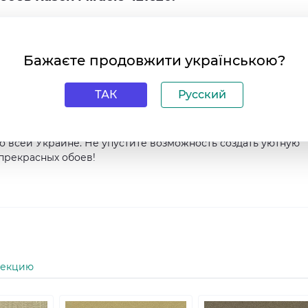
Бажаєте продовжити українською?
сферу;
ТАК
Русский
ный интерьер в своем доме, то обои Rasch Miracle 421620 –
нтернет-магазине HouseDecor.com.ua. Мы гарантируем выс
о всей Украине. Не упустите возможность создать уютную
прекрасных обоев!
лекцию