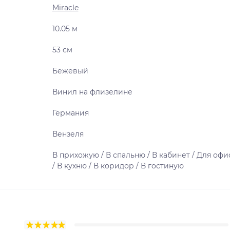
Miracle
10.05 м
53 см
Бежевый
Винил на флизелине
Германия
Вензеля
В прихожую / В спальню / В кабинет / Для офи
/ В кухню / В коридор / В гостиную