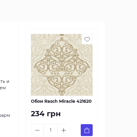
ть и
ием
Обои Rasch Miracle 421620
234 грн
 шарм