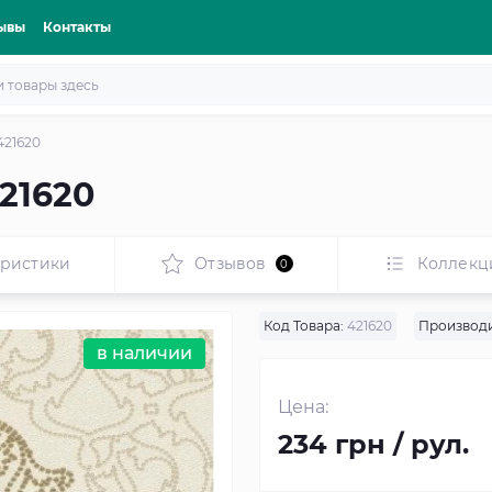
ывы
Контакты
421620
21620
еристики
Отзывов
Коллекц
0
Код Товара:
421620
Производи
в наличии
Цена:
234 грн / рул.