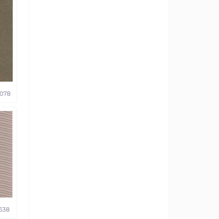
2078
538