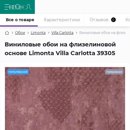
Все о товаре
Характеристики
Отзывов
К
0
Обои
Limonta
Villa Carlotta
Виниловые обои на флизелин
Виниловые обои на флизелиновой
основе Limonta Villa Carlotta 39305
популярний
предзаказ