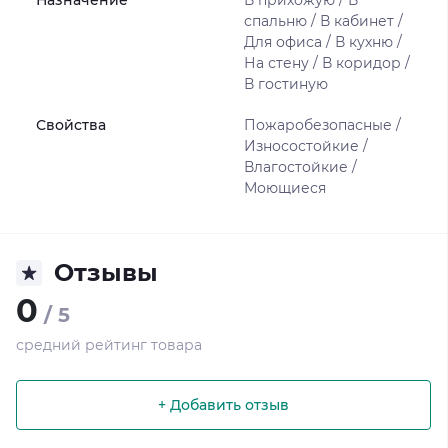
Назначение
В прихожую / В
спальню / В кабинет /
Для офиса / В кухню /
На стену / В коридор /
В гостиную
Свойства
Пожаробезопасные /
Износостойкие /
Влагостойкие /
Моющиеся
Отзывы
0
/ 5
средний рейтинг товара
+ Добавить отзыв