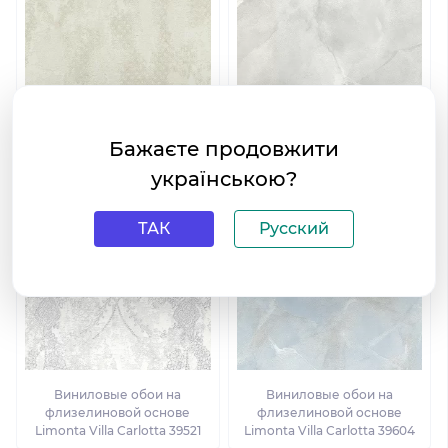
Виниловые обои на
Виниловые обои на
флизелиновой основе
флизелиновой основе
Бажаєте продовжити
Limonta Villa Carlotta 39302
Limonta Villa Carlotta 39607
українською?
ТАК
Русский
Виниловые обои на
Виниловые обои на
флизелиновой основе
флизелиновой основе
Limonta Villa Carlotta 39521
Limonta Villa Carlotta 39604