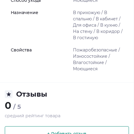
Способ ухода
Моющиеся
Назначение
В прихожую / В
спальню / В кабинет /
Для офиса / В кухню /
На стену / В коридор /
В гостиную
Свойства
Пожаробезопасные /
Износостойкие /
Влагостойкие /
Моющиеся
Отзывы
0
/ 5
средний рейтинг товара
+ Добавить отзыв