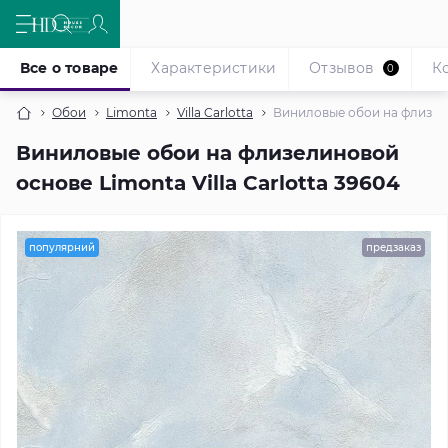
Все о товаре
Характеристики
Отзывов
К
0
Обои
Limonta
Villa Carlotta
Виниловые обои на флизелин
Виниловые обои на флизелиновой
основе Limonta Villa Carlotta 39604
популярний
предзаказ