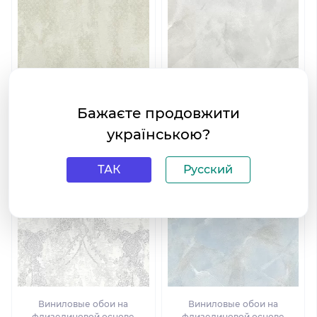
Виниловые обои на
Виниловые обои на
Бажаєте продовжити
флизелиновой основе
флизелиновой основе
Limonta Villa Carlotta 39302
Limonta Villa Carlotta 39607
українською?
ТАК
Русский
Виниловые обои на
Виниловые обои на
флизелиновой основе
флизелиновой основе