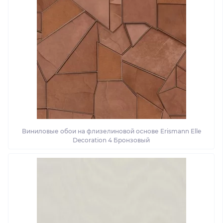
Виниловые обои на флизелиновой основе Erismann Elle
Decoration 4 Бронзовый