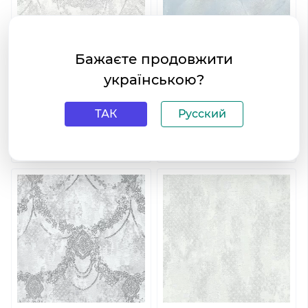
Бажаєте продовжити
українською?
ТАК
Русский
Виниловые обои на
Виниловые обои на
флизелиновой основе
флизелиновой основе
Limonta Villa Carlotta 39521
Limonta Villa Carlotta 39604