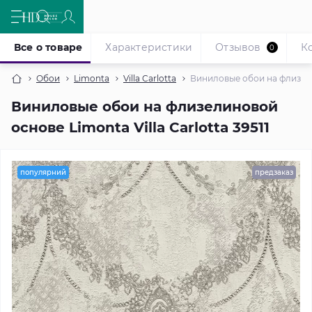
Все о товаре
Характеристики
Отзывов
К
0
Обои
Limonta
Villa Carlotta
Виниловые обои на флизелин
Виниловые обои на флизелиновой
основе Limonta Villa Carlotta 39511
популярний
предзаказ