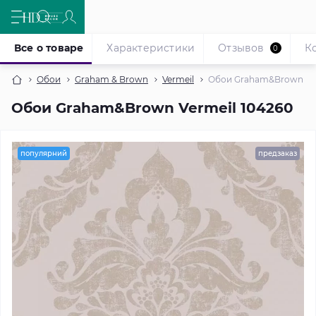
Все о товаре
Характеристики
Отзывов
К
0
Обои
Graham & Brown
Vermeil
Обои Graham&Brown Ver
Обои Graham&Brown Vermeil 104260
популярний
предзаказ